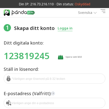
Din IP: 216.73.216.110 · Din status:
Oskyddad
Svenska
1
Skapa ditt konto
Logga in
Ditt digitala konto:
123819245
Spara som bild
Ställ in lösenord:
E-postadress (Valfritt):
i