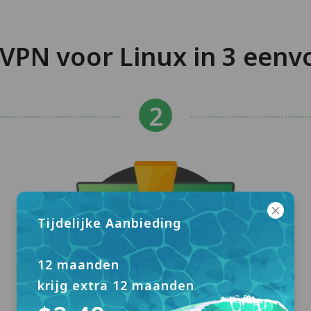
VPN voor Linux in 3 eenv
Tijdelijke Aanbieding
12 maanden
krijg extra 12 maanden