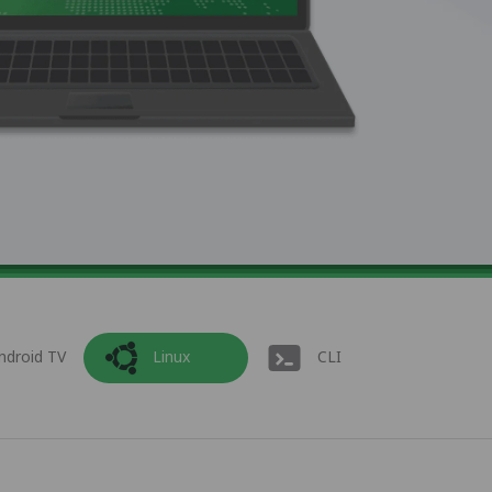
ndroid TV
Linux
CLI