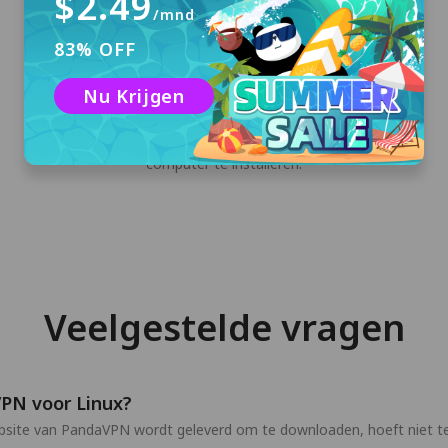
$2.49
/mnd
83% OFF
Downloaden en installeren
Nu Krijgen
Klik op "Gratis downloaden" om PandaVPN
voor Linux te downloaden en op uw
computer te installeren.
Veelgestelde vragen
VPN voor Linux?
ebsite van PandaVPN wordt geleverd om te downloaden, hoeft niet t