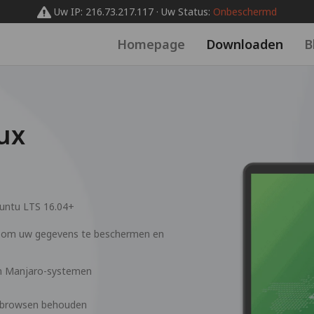
Uw IP: 216.73.217.117 · Uw Status:
Onbeschermd
Homepage
Downloaden
B
ux
untu LTS 16.04+
x om uw gegevens te beschermen en
en Manjaro-systemen
m browsen behouden