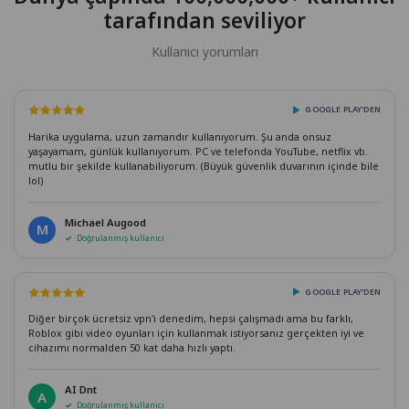
tarafından seviliyor
Kullanıcı yorumları
GOOGLE PLAY'DEN
Harika uygulama, uzun zamandır kullanıyorum. Şu anda onsuz
yaşayamam, günlük kullanıyorum. PC ve telefonda YouTube, netflix vb.
mutlu bir şekilde kullanabiliyorum. (Büyük güvenlik duvarının içinde bile
lol)
Michael Augood
M
Doğrulanmış kullanıcı
GOOGLE PLAY'DEN
Diğer birçok ücretsiz vpn'i denedim, hepsi çalışmadı ama bu farklı,
Roblox gibi video oyunları için kullanmak istiyorsanız gerçekten iyi ve
cihazımı normalden 50 kat daha hızlı yaptı.
AI Dnt
A
Doğrulanmış kullanıcı