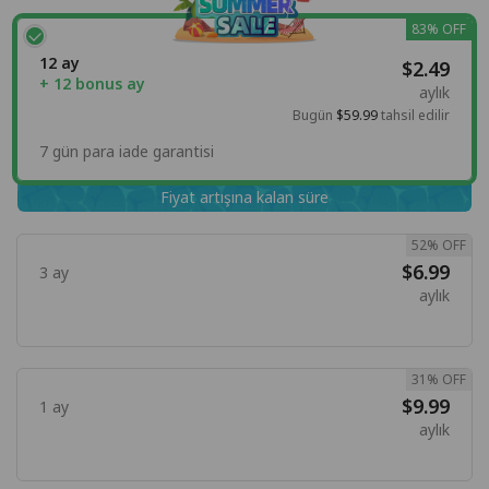
83% OFF
12 ay
$2.49
+ 12 bonus ay
aylık
Bugün
$59.99
tahsil edilir
7 gün para iade garantisi
Fiyat artışına kalan süre
52% OFF
$6.99
3 ay
aylık
31% OFF
$9.99
1 ay
aylık