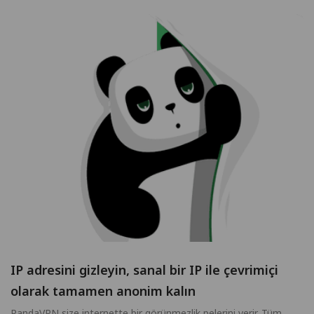
IP adresini gizleyin, sanal bir IP ile çevrimiçi
olarak tamamen anonim kalın
PandaVPN size internette bir görünmezlik pelerini verir. Tüm