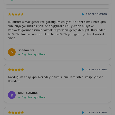
GOOGLE PLAY'DEN
Bu dürüst olmak gerekirse gördüğüm en iyi VPN!! Beni olmak istediğim
sunucuya çok hızlı bir şekilde değiştirdiler, bu yüzden bu iyi! Ve
Roblox'ta görünen isimler almak istiyorsanız gerçekten iyi!!!! Bu yüzden
bu VPN'i almanızı öneririm!! Bu harika VPN'i yaptığınız için teşekkürler!
10/10
shadow six
S
Doğrulanmış kullanıcı
GOOGLE PLAY'DEN
Gördüğüm en iyi vpn. Neredeyse tüm sunuculara sahip. Ve işe yarıyor.
Bayıldım.
KING GAMING
K
Doğrulanmış kullanıcı
GOOGLE PLAY'DEN