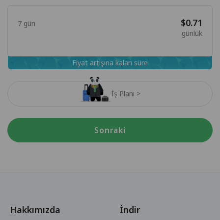
$0.71
7 gün
günlük
Fiyat artışına kalan süre
İş Planı >
Sonraki
Hakkımızda
İndir