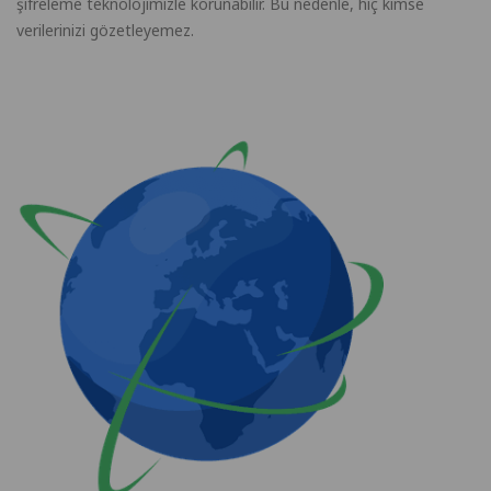
şifreleme teknolojimizle korunabilir. Bu nedenle, hiç kimse
verilerinizi gözetleyemez.