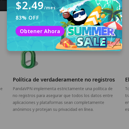
$2.49
/mes
83% OFF
Obtener Ahora
Política de verdaderamente no registros
E
de
PandaVPN implementa estrictamente una política de
To
no registros para asegurar que todos los datos entre
tr
n
aplicaciones y plataformas sean completamente
en
anónimos y protejan su privacidad en línea.
es