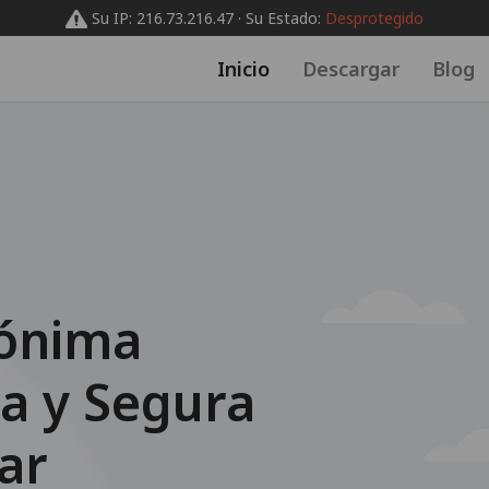
Su IP: 216.73.216.47 · Su Estado:
Desprotegido
Inicio
Descargar
Blog
s
ónima
a y Segura
ar