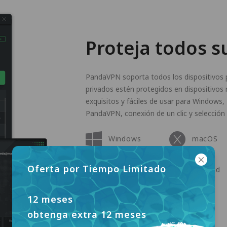
Proteja todos s
PandaVPN soporta todos los dispositivos p
privados estén protegidos en dispositivos 
exquisitos y fáciles de usar para Windows,
PandaVPN, conexión de un clic y selección 
Windows
macOS
Oferta por Tiempo Limitado
Apple TV
Android
12 meses
Linux
obtenga extra 12 meses