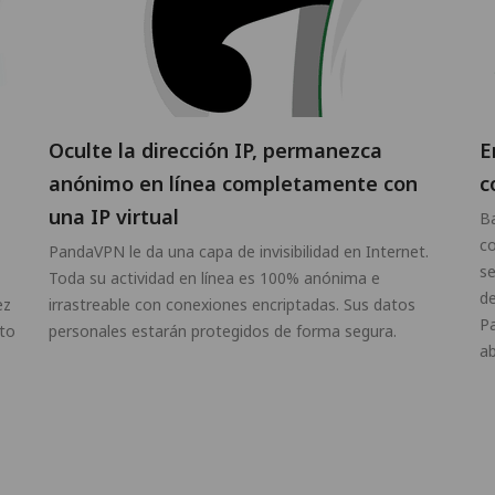
Oculte la dirección IP, permanezca
E
anónimo en línea completamente con
c
una IP virtual
Ba
co
PandaVPN le da una capa de invisibilidad en Internet.
se
Toda su actividad en línea es 100% anónima e
de
ez
irrastreable con conexiones encriptadas. Sus datos
P
ito
personales estarán protegidos de forma segura.
ab