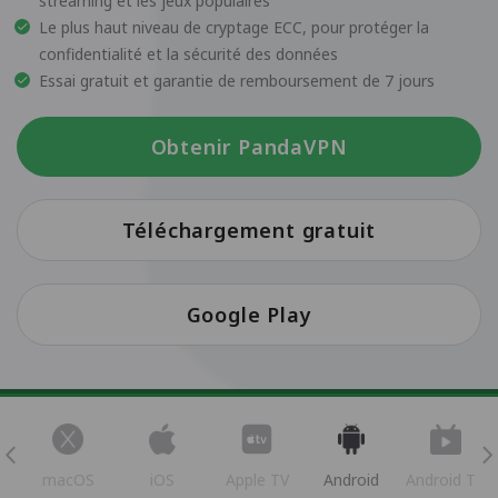
streaming et les jeux populaires
Le plus haut niveau de cryptage ECC, pour protéger la
confidentialité et la sécurité des données
Essai gratuit et garantie de remboursement de 7 jours
Obtenir PandaVPN
Téléchargement gratuit
Google Play
s
macOS
iOS
Apple TV
Android
Android TV