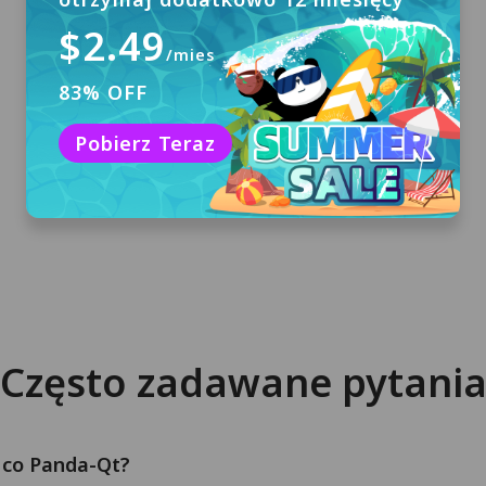
$2.49
/mies
83% OFF
Pobierz i zainstaluj
Kliknij „Darmowe pobieranie”, aby pobrać
Pobierz Teraz
PandaVPN dla macOS i zainstalować go na
swoim komputerze.
Często zadawane pytani
 co Panda-Qt?