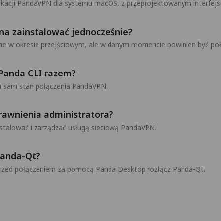
likacji PandaVPN dla systemu macOS, z przeprojektowanym interfej
na zainstalować jednocześnie?
ne w okresie przejściowym, ale w danym momencie powinien być poł
Panda CLI razem?
en sam stan połączenia PandaVPN.
rawnienia administratora?
talować i zarządzać usługą sieciową PandaVPN.
Panda-Qt?
Przed połączeniem za pomocą Panda Desktop rozłącz Panda-Qt.