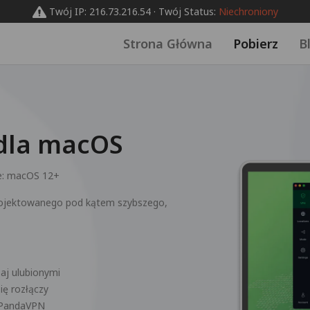
Twój IP: 216.73.216.54 · Twój Status:
Niechroniony
Strona Główna
Pobierz
B
dla macOS
e:
macOS 12+
ojektowanego pod kątem szybszego,
zaj ulubionymi
ię rozłączy
z PandaVPN