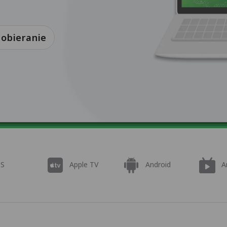
obieranie
OS
Apple TV
Android
A