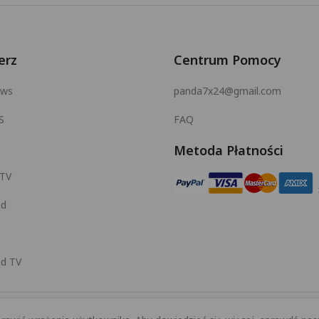
erz
Centrum Pomocy
ows
panda7x24@gmail.com
S
FAQ
Metoda Płatności
 TV
id
id TV