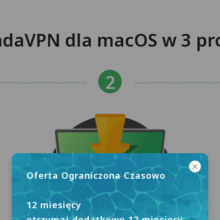
andaVPN dla macOS w 3 pr
Oferta Ograniczona Czasowo
12 miesięcy
otrzymaj dodatkowo 12 miesięcy