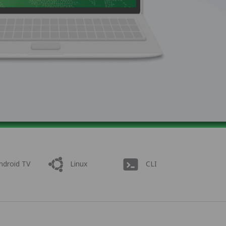
ndroid TV
Linux
CLI