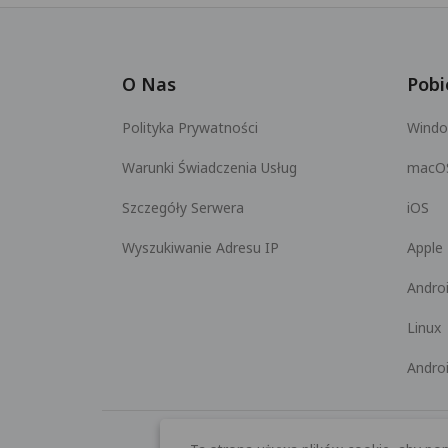
O Nas
Pobi
Polityka Prywatności
Wind
Warunki Świadczenia Usług
macO
Szczegóły Serwera
iOS
Wyszukiwanie Adresu IP
Apple
Andro
Linux
Andro