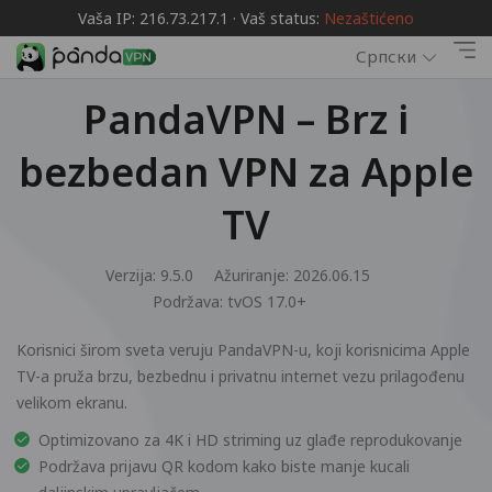
Vaša IP: 216.73.217.1 · Vaš status:
Nezaštićeno
Српски
PandaVPN – Brz i
bezbedan VPN za Apple
TV
Verzija: 9.5.0
Ažuriranje: 2026.06.15
Podržava:
tvOS 17.0+
Korisnici širom sveta veruju PandaVPN-u, koji korisnicima Apple
TV-a pruža brzu, bezbednu i privatnu internet vezu prilagođenu
velikom ekranu.
Optimizovano za 4K i HD striming uz glađe reprodukovanje
Podržava prijavu QR kodom kako biste manje kucali