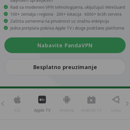
daljinskim upravljačem
Radi sa modernim VPN tehnologijama, uključujući WireGuard
100+ zemalja i regiona · 200+ lokacija · 6000+ brzih servera
Zaštita usmerena na privatnost uz snažnu enkripciju
Jedna pretplata pokriva Apple TV i druge podržane platforme
Nabavite PandaVPN
Besplatno preuzimanje
iOS
Apple TV
Android
Android TV
Linux