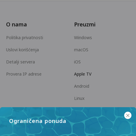
O nama
Preuzmi
Politika privatnosti
Windows
Uslovi korišćenja
macOS
Detalji servera
iOS
Provera IP adrese
Apple TV
Android
Linux
Android TV
Ograničena ponuda
Centar za pomoć
Saradnja