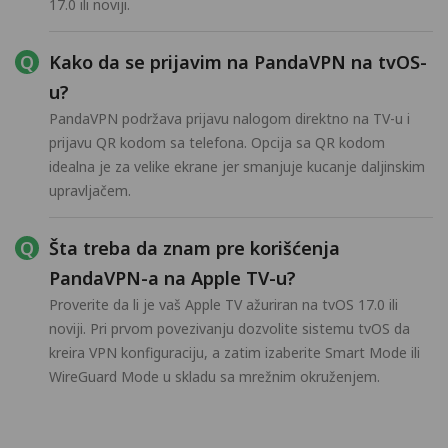
17.0 ili noviji.
Kako da se prijavim na PandaVPN na tvOS-
u?
PandaVPN podržava prijavu nalogom direktno na TV-u i
prijavu QR kodom sa telefona. Opcija sa QR kodom
idealna je za velike ekrane jer smanjuje kucanje daljinskim
upravljačem.
Šta treba da znam pre korišćenja
PandaVPN-a na Apple TV-u?
Proverite da li je vaš Apple TV ažuriran na tvOS 17.0 ili
noviji. Pri prvom povezivanju dozvolite sistemu tvOS da
kreira VPN konfiguraciju, a zatim izaberite Smart Mode ili
WireGuard Mode u skladu sa mrežnim okruženjem.