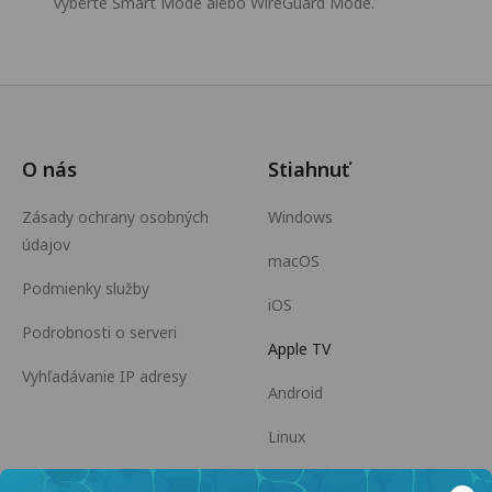
vyberte Smart Mode alebo WireGuard Mode.
O nás
Stiahnuť
Zásady ochrany osobných
Windows
údajov
macOS
Podmienky služby
iOS
Podrobnosti o serveri
Apple TV
Vyhľadávanie IP adresy
Android
Linux
Android TV