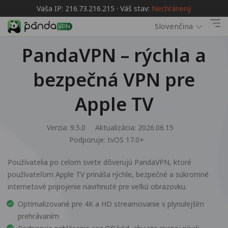
Vaša IP: 216.73.216.215 · Váš stav:
Nechránený
Slovenčina
PandaVPN – rýchla a
bezpečná VPN pre
Apple TV
Verzia: 9.5.0
Aktualizácia: 2026.06.15
Podporuje:
tvOS 17.0+
Používatelia po celom svete dôverujú PandaVPN, ktoré
používateľom Apple TV prináša rýchle, bezpečné a súkromné
internetové pripojenie navrhnuté pre veľkú obrazovku.
Optimalizované pre 4K a HD streamovanie s plynulejším
prehrávaním