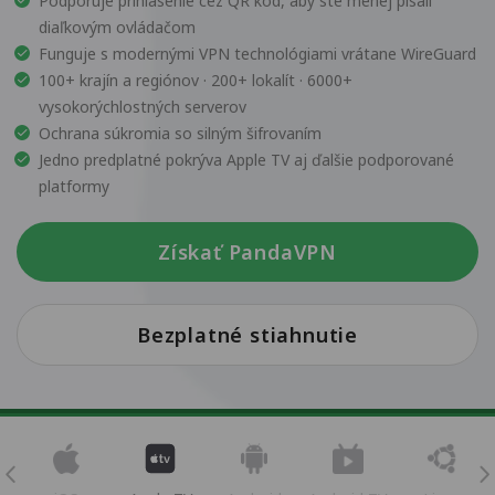
Podporuje prihlásenie cez QR kód, aby ste menej písali
diaľkovým ovládačom
Funguje s modernými VPN technológiami vrátane WireGuard
100+ krajín a regiónov · 200+ lokalít · 6000+
vysokorýchlostných serverov
Ochrana súkromia so silným šifrovaním
Jedno predplatné pokrýva Apple TV aj ďalšie podporované
platformy
Získať PandaVPN
Bezplatné stiahnutie