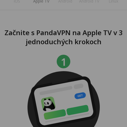
iOS
Apple TV
Android
Android TV
Linux
Začnite s PandaVPN na Apple TV v 3
jednoduchých krokoch