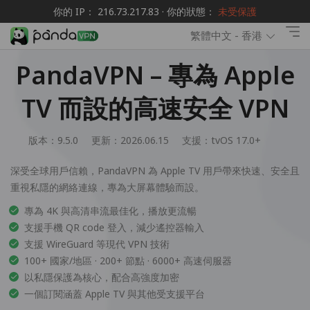
你的 IP： 216.73.217.83 · 你的狀態：
未受保護
繁體中文 - 香港
PandaVPN – 專為 Apple
TV 而設的高速安全 VPN
版本：9.5.0
更新：2026.06.15
支援：
tvOS 17.0+
深受全球用戶信賴，PandaVPN 為 Apple TV 用戶帶來快速、安全且
重視私隱的網絡連線，專為大屏幕體驗而設。
專為 4K 與高清串流最佳化，播放更流暢
支援手機 QR code 登入，減少遙控器輸入
支援 WireGuard 等現代 VPN 技術
100+ 國家/地區 · 200+ 節點 · 6000+ 高速伺服器
以私隱保護為核心，配合高強度加密
一個訂閱涵蓋 Apple TV 與其他受支援平台