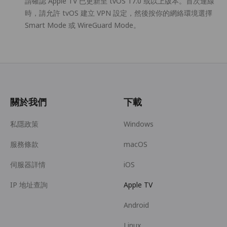
請確認 Apple TV 已更新至 tvOS 17.0 或以上版本。首次連線
時，請允許 tvOS 建立 VPN 設定，然後按你的網絡環境選擇
Smart Mode 或 WireGuard Mode。
關於我們
下載
私隱政策
Windows
服務條款
macOS
伺服器詳情
iOS
IP 地址查詢
Apple TV
Android
Linux