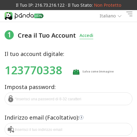
Il Tuo IP: 216.73.216.122 · Il Tuo Stato:
Non Protetto
Italiano
1
Crea il Tuo Account
Accedi
Il tuo account digitale:
123770338
Salva come Immagine
Imposta password:
Indirizzo email (Facoltativo):
i