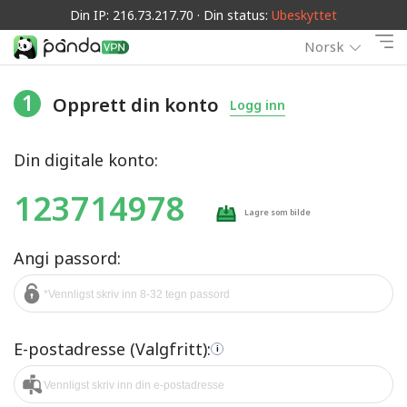
Din IP: 216.73.217.70 · Din status:
Ubeskyttet
Norsk
1
Opprett din konto
Logg inn
Din digitale konto:
123714978
Lagre som bilde
Angi passord:
E-postadresse (Valgfritt):
i