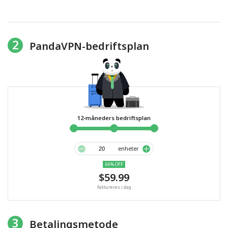
2
PandaVPN-bedriftsplan
12-måneders bedriftsplan
enheter
66% OFF
$59.99
faktureres i dag
3
Betalingsmetode