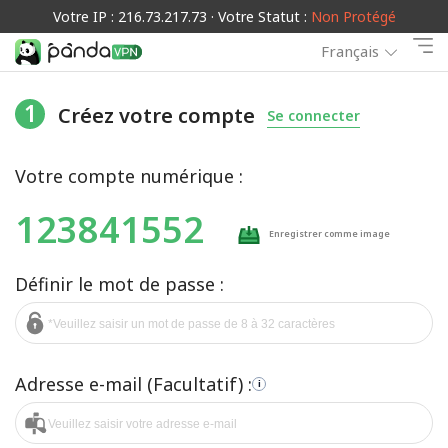
Votre IP : 216.73.217.73 · Votre Statut :
Non Protégé
Français
1
Créez votre compte
Se connecter
Votre compte numérique :
123841552
Enregistrer comme image
Définir le mot de passe :
Adresse e-mail (Facultatif) :
i